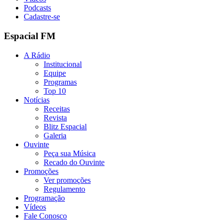
Podcasts
Cadastre-se
Espacial FM
A Rádio
Institucional
Equipe
Programas
Top 10
Notícias
Receitas
Revista
Blitz Espacial
Galeria
Ouvinte
Peça sua Música
Recado do Ouvinte
Promoções
Ver promoções
Regulamento
Programação
Vídeos
Fale Conosco