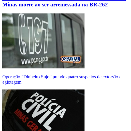
Minas morre ao ser arremessada na BR-262
Operação “Dinheiro Sujo” prende quatro suspeitos de extorsão e
agiotagem