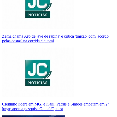
Zema chama Aro de 'ave de rapina' e critica 'traição' com 'acordo
pelas costas' na corrida eleitoral
Cleitinho lidera em MG, e Kalil, Patrus e Simões empatam em 2º
lugar, aponta pesquisa Genial/Quaest