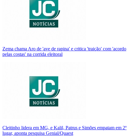
Zema chama Aro de 'ave de rapina' e critica 'traição' com 'acordo
pelas costas' na corrida eleitoral
Cleitinho lidera em MG, e Kalil, Patrus e Simões empatam em 2º
lugar, aponta pesquisa Genial/Quaest