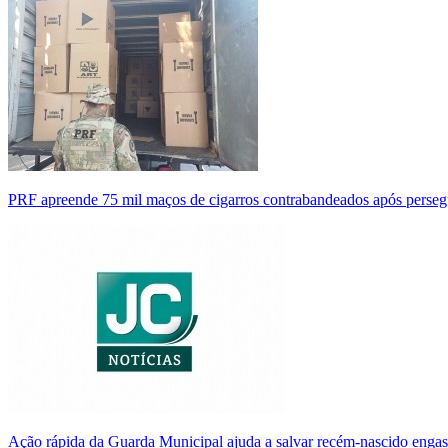
PRF apreende 75 mil maços de cigarros contrabandeados após perse
Ação rápida da Guarda Municipal ajuda a salvar recém-nascido enga