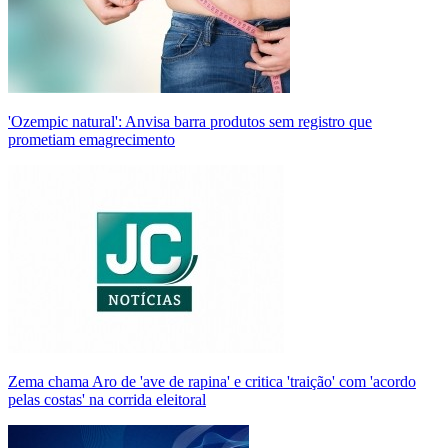
'Ozempic natural': Anvisa barra produtos sem registro que
prometiam emagrecimento
Zema chama Aro de 'ave de rapina' e critica 'traição' com 'acordo
pelas costas' na corrida eleitoral