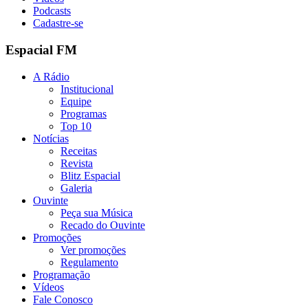
Podcasts
Cadastre-se
Espacial FM
A Rádio
Institucional
Equipe
Programas
Top 10
Notícias
Receitas
Revista
Blitz Espacial
Galeria
Ouvinte
Peça sua Música
Recado do Ouvinte
Promoções
Ver promoções
Regulamento
Programação
Vídeos
Fale Conosco