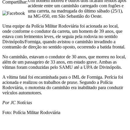
Um homem morreu e outros dois ficaram feridos após
Compartilhar:
acidente entre um caminhão carregado com fogões e
uma carreta, na madrugada do último sábado (25/1),
na MG-050, em São Sebastião do Oeste.
Uma equipe da Polícia Militar Rodoviária foi acionada ao local,
onde conforme o condutor da carreta, um homem de 39 anos, que
estava com ferimentos leves, ele seguia pela rodovia no sentido
Divinópolis/Formiga, quando avistou o caminhão invadindo a
contramão de direção no sentido oposto, ocorrendo a batida frontal.
No caminhão, estavam o condutor de 30 anos, que morreu no local,
além de um passageiro de 33 anos, em estado grave. Ambas as
vítimas foram conduzidas pelo SAMU até a UPA de Divinópolis.
A vítima fatal foi encaminhada para o IML de Formiga. Perícia foi
acionada e realizou os trabalhos de praxe. Segundo a Polícia
Rodoviária, o motorista do caminhão era inabilitado para conduzir
veículos automotores.
Por JC Notícias
Foto: Polícia Militar Rodoviária