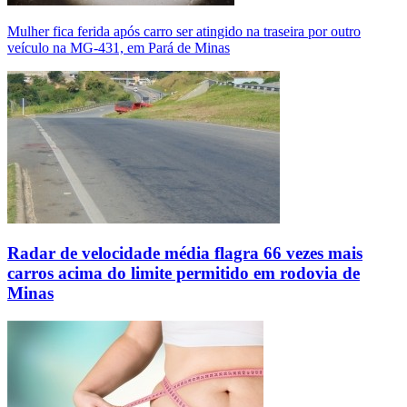
Mulher fica ferida após carro ser atingido na traseira por outro
veículo na MG-431, em Pará de Minas
Radar de velocidade média flagra 66 vezes mais
carros acima do limite permitido em rodovia de
Minas