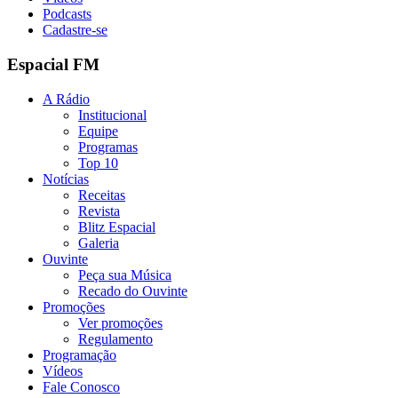
Podcasts
Cadastre-se
Espacial FM
A Rádio
Institucional
Equipe
Programas
Top 10
Notícias
Receitas
Revista
Blitz Espacial
Galeria
Ouvinte
Peça sua Música
Recado do Ouvinte
Promoções
Ver promoções
Regulamento
Programação
Vídeos
Fale Conosco