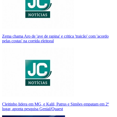
Zema chama Aro de 'ave de rapina' e critica 'traição' com 'acordo
pelas costas' na corrida eleitoral
Cleitinho lidera em MG, e Kalil, Patrus e Simões empatam em 2º
lugar, aponta pesquisa Genial/Quaest