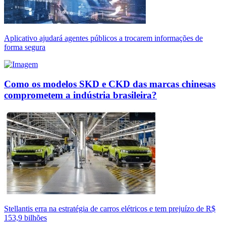
Aplicativo ajudará agentes públicos a trocarem informações de
forma segura
Como os modelos SKD e CKD das marcas chinesas
comprometem a indústria brasileira?
Stellantis erra na estratégia de carros elétricos e tem prejuízo de R$
153,9 bilhões