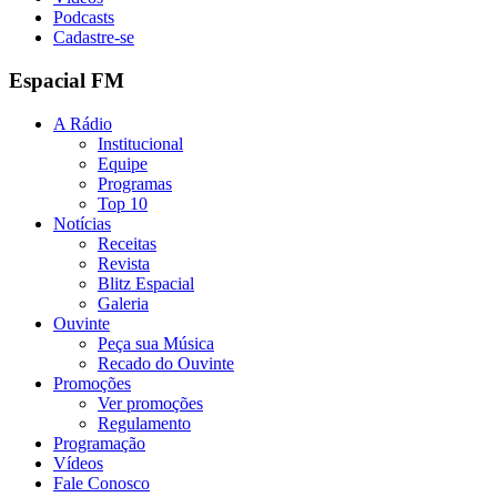
Podcasts
Cadastre-se
Espacial FM
A Rádio
Institucional
Equipe
Programas
Top 10
Notícias
Receitas
Revista
Blitz Espacial
Galeria
Ouvinte
Peça sua Música
Recado do Ouvinte
Promoções
Ver promoções
Regulamento
Programação
Vídeos
Fale Conosco