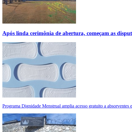
Após linda cerimônia de abertura, começam as disp
Programa Dignidade Menstrual amplia acesso gratuito a absorventes 