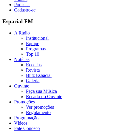
Podcasts
Cadastre-se
Espacial FM
A Rádio
Institucional
Equipe
Programas
Top 10
Notícias
Receitas
Revista
Blitz Espacial
Galeria
Ouvinte
Peça sua Música
Recado do Ouvinte
Promoções
Ver promoções
Regulamento
Programação
Vídeos
Fale Conosco