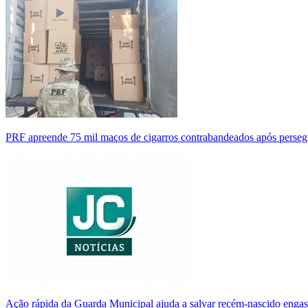
PRF apreende 75 mil maços de cigarros contrabandeados após perse
Ação rápida da Guarda Municipal ajuda a salvar recém-nascido enga