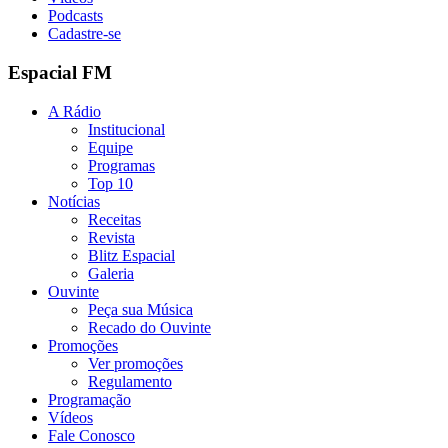
Podcasts
Cadastre-se
Espacial FM
A Rádio
Institucional
Equipe
Programas
Top 10
Notícias
Receitas
Revista
Blitz Espacial
Galeria
Ouvinte
Peça sua Música
Recado do Ouvinte
Promoções
Ver promoções
Regulamento
Programação
Vídeos
Fale Conosco