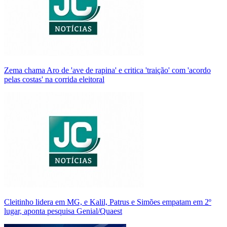
Zema chama Aro de 'ave de rapina' e critica 'traição' com 'acordo
pelas costas' na corrida eleitoral
Cleitinho lidera em MG, e Kalil, Patrus e Simões empatam em 2º
lugar, aponta pesquisa Genial/Quaest