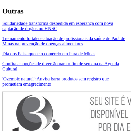
Outras
Solidariedade transforma despedida em esperança com nova
captação de órgãos no HNSC
Treinamento fortalece atuação de profissionais da saúde de Pará de
Minas na prevenção de doenças alimentares
Dia dos Pais aquece o comércio em Pará de Minas
Confira as opções de diversão para o fim de semana na Agenda
Cultural
'Ozempic natural': Anvisa barra produtos sem registro que
prometiam emagrecimento