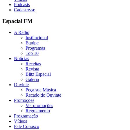
Podcasts
Cadastre-se
Espacial FM
A Rádio
Institucional
Equipe
Programas
Top 10
Notícias
Receitas
Revista
Blitz Espacial
Galeria
Ouvinte
Peça sua Música
Recado do Ouvinte
Promoções
Ver promoções
Regulamento
Programação
Vídeos
Fale Conosco