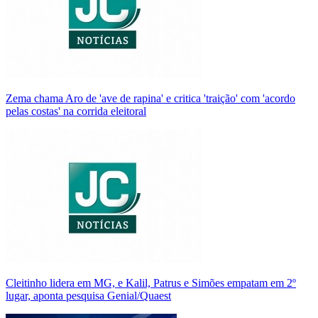
Zema chama Aro de 'ave de rapina' e critica 'traição' com 'acordo
pelas costas' na corrida eleitoral
Cleitinho lidera em MG, e Kalil, Patrus e Simões empatam em 2º
lugar, aponta pesquisa Genial/Quaest