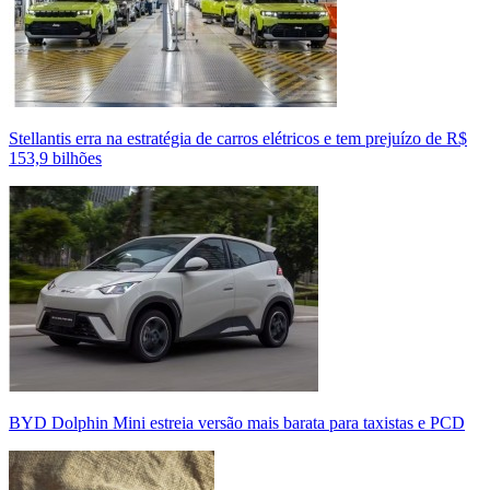
Stellantis erra na estratégia de carros elétricos e tem prejuízo de R$
153,9 bilhões
BYD Dolphin Mini estreia versão mais barata para taxistas e PCD