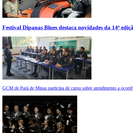
Festival Dipanas Blues destaca novidades da 14ª ediç
GCM de Pará de Minas participa de curso sobre atendimento a ocorrê