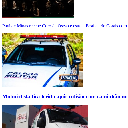
Pará de Minas recebe Coro da Osesp e estreia Festival de Corais com
Motociclista fica ferido após colisão com caminhão n