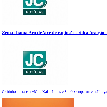
Zema chama Aro de 'ave de rapina' e critica 'traição' 
Cleitinho lidera em MG, e Kalil, Patrus e Simões empatam em 2º luga