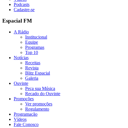
Podcasts
Cadastre-se
Espacial FM
A Rádio
Institucional
Equipe
Programas
Top 10
Notícias
Receitas
Revista
Blitz Espacial
Galeria
Ouvinte
Peça sua Música
Recado do Ouvinte
Promoções
Ver promoções
Regulamento
Programação
Vídeos
Fale Conosco