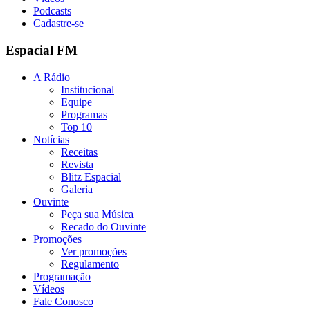
Podcasts
Cadastre-se
Espacial FM
A Rádio
Institucional
Equipe
Programas
Top 10
Notícias
Receitas
Revista
Blitz Espacial
Galeria
Ouvinte
Peça sua Música
Recado do Ouvinte
Promoções
Ver promoções
Regulamento
Programação
Vídeos
Fale Conosco