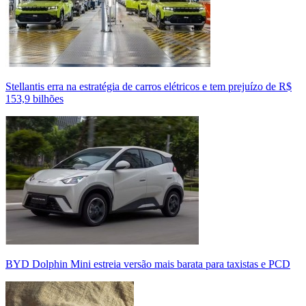
Stellantis erra na estratégia de carros elétricos e tem prejuízo de R$
153,9 bilhões
BYD Dolphin Mini estreia versão mais barata para taxistas e PCD