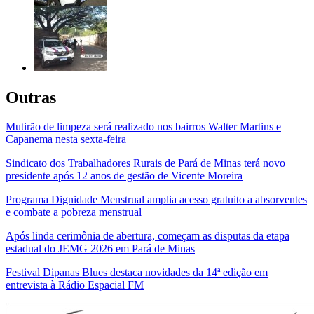
Outras
Mutirão de limpeza será realizado nos bairros Walter Martins e
Capanema nesta sexta-feira
Sindicato dos Trabalhadores Rurais de Pará de Minas terá novo
presidente após 12 anos de gestão de Vicente Moreira
Programa Dignidade Menstrual amplia acesso gratuito a absorventes
e combate a pobreza menstrual
Após linda cerimônia de abertura, começam as disputas da etapa
estadual do JEMG 2026 em Pará de Minas
Festival Dipanas Blues destaca novidades da 14ª edição em
entrevista à Rádio Espacial FM