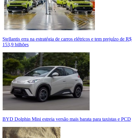
Stellantis erra na estratégia de carros elétricos e tem prejuízo de R$
153,9 bilhões
BYD Dolphin Mini estreia versão mais barata para taxistas e PCD