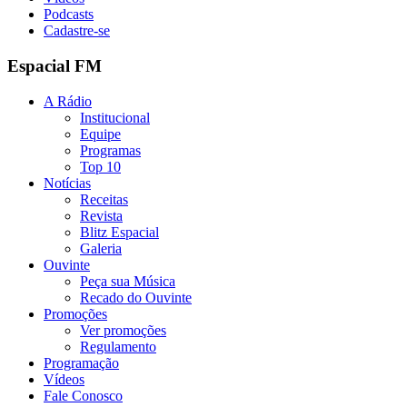
Podcasts
Cadastre-se
Espacial FM
A Rádio
Institucional
Equipe
Programas
Top 10
Notícias
Receitas
Revista
Blitz Espacial
Galeria
Ouvinte
Peça sua Música
Recado do Ouvinte
Promoções
Ver promoções
Regulamento
Programação
Vídeos
Fale Conosco