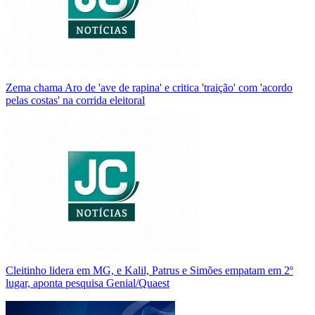
Zema chama Aro de 'ave de rapina' e critica 'traição' com 'acordo
pelas costas' na corrida eleitoral
Cleitinho lidera em MG, e Kalil, Patrus e Simões empatam em 2º
lugar, aponta pesquisa Genial/Quaest