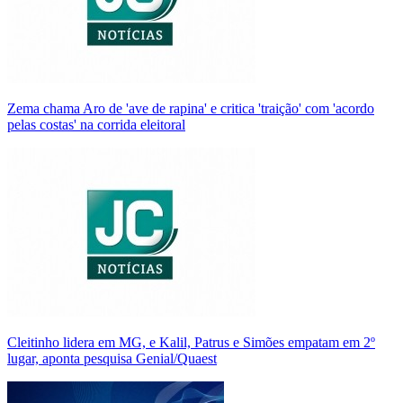
Zema chama Aro de 'ave de rapina' e critica 'traição' com 'acordo
pelas costas' na corrida eleitoral
Cleitinho lidera em MG, e Kalil, Patrus e Simões empatam em 2º
lugar, aponta pesquisa Genial/Quaest