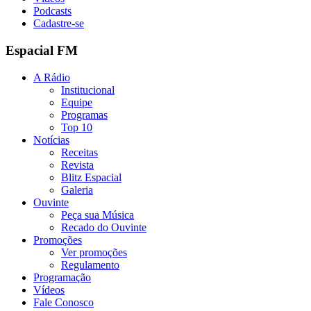
Podcasts
Cadastre-se
Espacial FM
A Rádio
Institucional
Equipe
Programas
Top 10
Notícias
Receitas
Revista
Blitz Espacial
Galeria
Ouvinte
Peça sua Música
Recado do Ouvinte
Promoções
Ver promoções
Regulamento
Programação
Vídeos
Fale Conosco