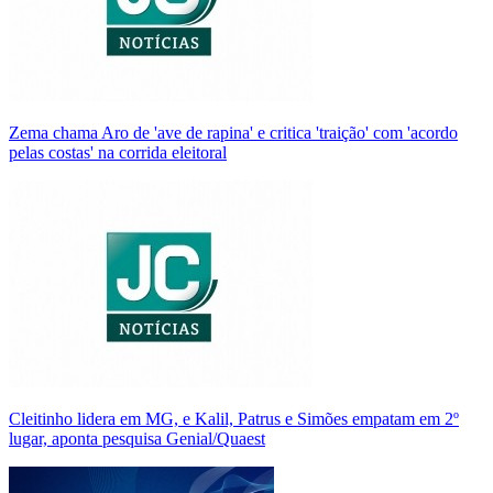
Zema chama Aro de 'ave de rapina' e critica 'traição' com 'acordo
pelas costas' na corrida eleitoral
Cleitinho lidera em MG, e Kalil, Patrus e Simões empatam em 2º
lugar, aponta pesquisa Genial/Quaest