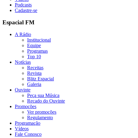
Podcasts
Cadastre-se
Espacial FM
A Rádio
Institucional
Equipe
Programas
Top 10
Notícias
Receitas
Revista
Blitz Espacial
Galeria
Ouvinte
Peça sua Música
Recado do Ouvinte
Promoções
Ver promoções
Regulamento
Programação
Vídeos
Fale Conosco