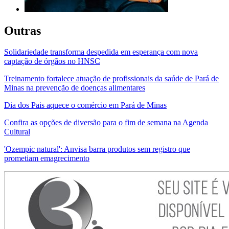
Outras
Solidariedade transforma despedida em esperança com nova
captação de órgãos no HNSC
Treinamento fortalece atuação de profissionais da saúde de Pará de
Minas na prevenção de doenças alimentares
Dia dos Pais aquece o comércio em Pará de Minas
Confira as opções de diversão para o fim de semana na Agenda
Cultural
'Ozempic natural': Anvisa barra produtos sem registro que
prometiam emagrecimento