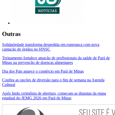
Outras
Solidariedade transforma despedida em esperança com nova
captação de órgãos no HNSC
Treinamento fortalece atuação de profissionais da saúde de Pará de
Minas na prevenção de doenças alimentares
Dia dos Pais aquece o comércio em Pará de Minas
Confira as opções de diversão para o fim de semana na Agenda
Cultural
Após linda cerimônia de abertura, começam as disputas da etapa
estadual do JEMG 2026 em Pará de Minas