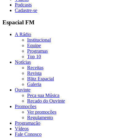
Podcasts
Cadastre-se
Espacial FM
A Rádio
Institucional
Equipe
Programas
Top 10
Notícias
Receitas
Revista
Blitz Espacial
Galeria
Ouvinte
Peça sua Música
Recado do Ouvinte
Promoções
Ver promoções
Regulamento
Programação
Vídeos
Fale Conosco