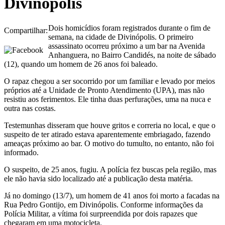
Divinópolis
Dois homicídios foram registrados durante o fim de
Compartilhar:
semana, na cidade de Divinópolis. O primeiro
assassinato ocorreu próximo a um bar na Avenida
Anhanguera, no Bairro Candidés, na noite de sábado
(12), quando um homem de 26 anos foi baleado.
O rapaz chegou a ser socorrido por um familiar e levado por meios
próprios até a Unidade de Pronto Atendimento (UPA), mas não
resistiu aos ferimentos. Ele tinha duas perfurações, uma na nuca e
outra nas costas.
Testemunhas disseram que houve gritos e correria no local, e que o
suspeito de ter atirado estava aparentemente embriagado, fazendo
ameaças próximo ao bar. O motivo do tumulto, no entanto, não foi
informado.
O suspeito, de 25 anos, fugiu. A polícia fez buscas pela região, mas
ele não havia sido localizado até a publicação desta matéria.
Já no domingo (13/7), um homem de 41 anos foi morto a facadas na
Rua Pedro Gontijo, em Divinópolis. Conforme informações da
Polícia Militar, a vítima foi surpreendida por dois rapazes que
chegaram em uma motocicleta.