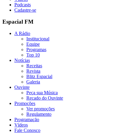
Podcasts
Cadastre-se
Espacial FM
A Rádio
Institucional
Equipe
Programas
Top 10
Notícias
Receitas
Revista
Blitz Espacial
Galeria
Ouvinte
Peça sua Música
Recado do Ouvinte
Promoções
Ver promoções
Regulamento
Programação
Vídeos
Fale Conosco