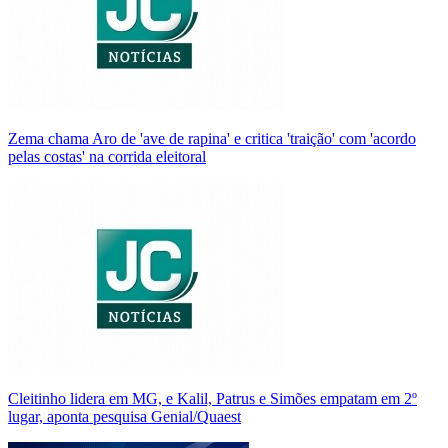
Zema chama Aro de 'ave de rapina' e critica 'traição' com 'acordo
pelas costas' na corrida eleitoral
Cleitinho lidera em MG, e Kalil, Patrus e Simões empatam em 2º
lugar, aponta pesquisa Genial/Quaest