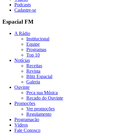
Podcasts
Cadastre-se
Espacial FM
A Rádio
Institucional
Equipe
Programas
Top 10
Notícias
Receitas
Revista
Blitz Espacial
Galeria
Ouvinte
Peça sua Música
Recado do Ouvinte
Promoções
Ver promoções
Regulamento
Programação
Vídeos
Fale Conosco