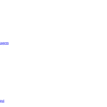
otagem
gui