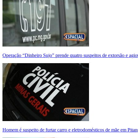
Operação “Dinheiro Sujo” prende quatro suspeitos de extorsão e agi
Homem é suspeito de furtar carro e eletrodomésticos de mãe em Pitan