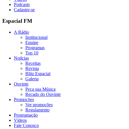
Podcasts
Cadastre-se
Espacial FM
A Rádio
Institucional
Equipe
Programas
Top 10
Notícias
Receitas
Revista
Blitz Espacial
Galeria
Ouvinte
Peça sua Música
Recado do Ouvinte
Promoções
Ver promoções
Regulamento
Programação
Vídeos
Fale Conosco