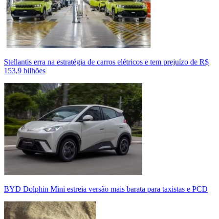
Stellantis erra na estratégia de carros elétricos e tem prejuízo de R$
153,9 bilhões
BYD Dolphin Mini estreia versão mais barata para taxistas e PCD