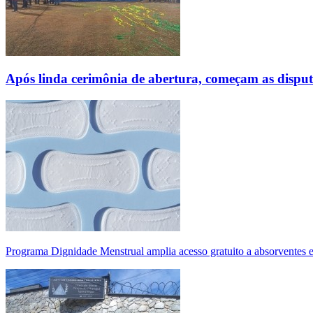
Após linda cerimônia de abertura, começam as disp
Programa Dignidade Menstrual amplia acesso gratuito a absorventes 