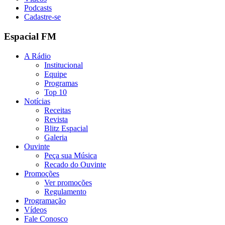
Podcasts
Cadastre-se
Espacial FM
A Rádio
Institucional
Equipe
Programas
Top 10
Notícias
Receitas
Revista
Blitz Espacial
Galeria
Ouvinte
Peça sua Música
Recado do Ouvinte
Promoções
Ver promoções
Regulamento
Programação
Vídeos
Fale Conosco