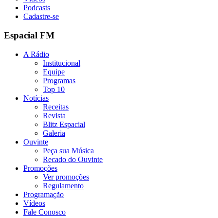
Podcasts
Cadastre-se
Espacial FM
A Rádio
Institucional
Equipe
Programas
Top 10
Notícias
Receitas
Revista
Blitz Espacial
Galeria
Ouvinte
Peça sua Música
Recado do Ouvinte
Promoções
Ver promoções
Regulamento
Programação
Vídeos
Fale Conosco