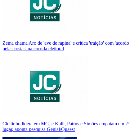
Zema chama Aro de 'ave de rapina' e critica 'traição' com 'acordo
pelas costas' na corrida eleitoral
Cleitinho lidera em MG, e Kalil, Patrus e Simões empatam em 2º
lugar, aponta pesquisa Genial/Quaest