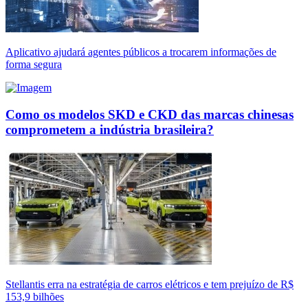
Aplicativo ajudará agentes públicos a trocarem informações de
forma segura
Como os modelos SKD e CKD das marcas chinesas
comprometem a indústria brasileira?
Stellantis erra na estratégia de carros elétricos e tem prejuízo de R$
153,9 bilhões