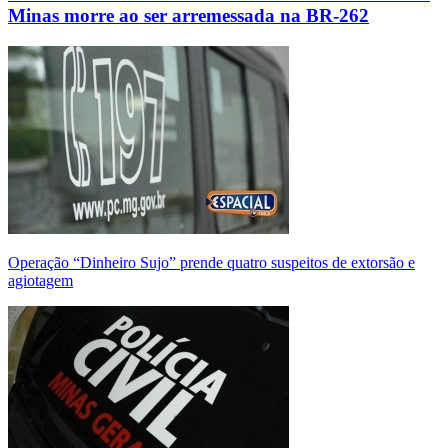
Minas morre ao ser arremessada na BR-262
Operação “Dinheiro Sujo” prende quatro suspeitos de extorsão e
agiotagem