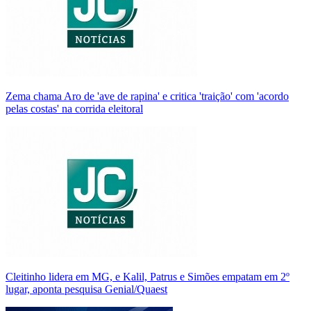
Zema chama Aro de 'ave de rapina' e critica 'traição' com 'acordo
pelas costas' na corrida eleitoral
Cleitinho lidera em MG, e Kalil, Patrus e Simões empatam em 2º
lugar, aponta pesquisa Genial/Quaest