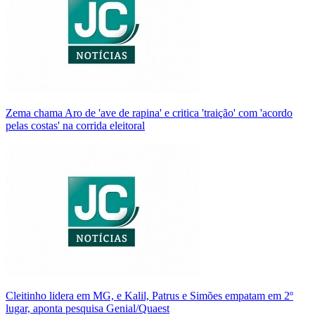
Zema chama Aro de 'ave de rapina' e critica 'traição' com 'acordo
pelas costas' na corrida eleitoral
Cleitinho lidera em MG, e Kalil, Patrus e Simões empatam em 2º
lugar, aponta pesquisa Genial/Quaest