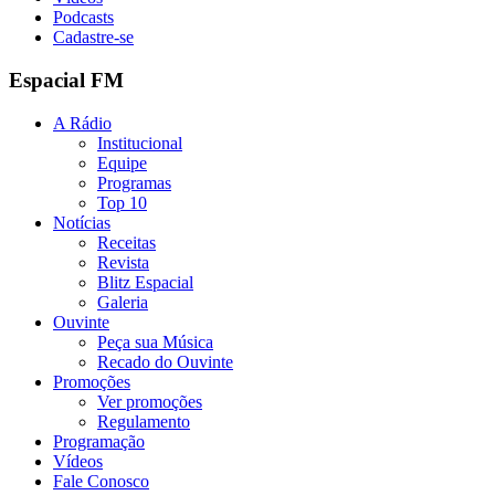
Podcasts
Cadastre-se
Espacial FM
A Rádio
Institucional
Equipe
Programas
Top 10
Notícias
Receitas
Revista
Blitz Espacial
Galeria
Ouvinte
Peça sua Música
Recado do Ouvinte
Promoções
Ver promoções
Regulamento
Programação
Vídeos
Fale Conosco