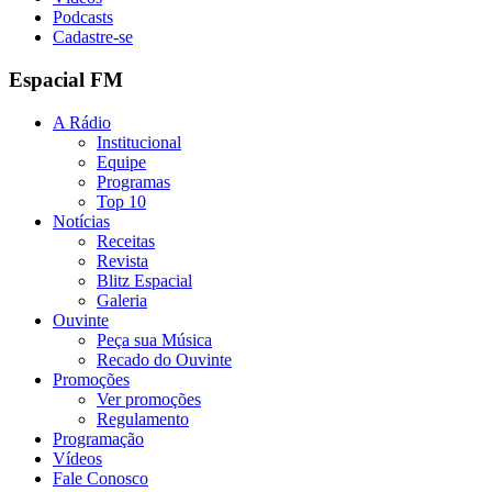
Podcasts
Cadastre-se
Espacial FM
A Rádio
Institucional
Equipe
Programas
Top 10
Notícias
Receitas
Revista
Blitz Espacial
Galeria
Ouvinte
Peça sua Música
Recado do Ouvinte
Promoções
Ver promoções
Regulamento
Programação
Vídeos
Fale Conosco