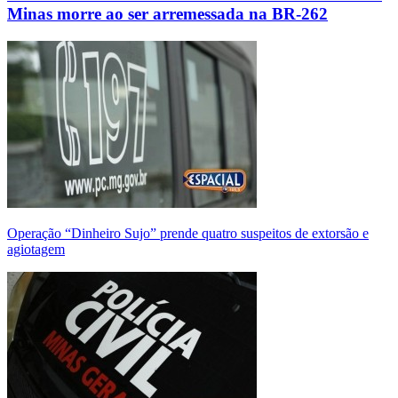
Minas morre ao ser arremessada na BR-262
Operação “Dinheiro Sujo” prende quatro suspeitos de extorsão e
agiotagem