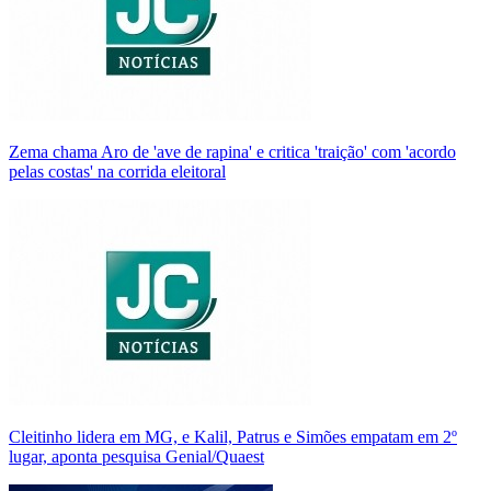
Zema chama Aro de 'ave de rapina' e critica 'traição' com 'acordo
pelas costas' na corrida eleitoral
Cleitinho lidera em MG, e Kalil, Patrus e Simões empatam em 2º
lugar, aponta pesquisa Genial/Quaest