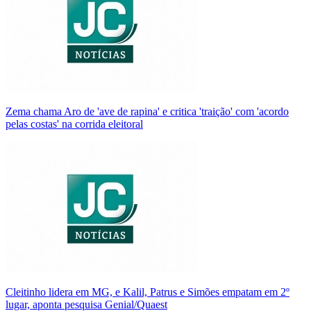
Zema chama Aro de 'ave de rapina' e critica 'traição' com 'acordo
pelas costas' na corrida eleitoral
Cleitinho lidera em MG, e Kalil, Patrus e Simões empatam em 2º
lugar, aponta pesquisa Genial/Quaest