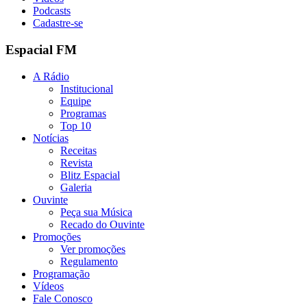
Podcasts
Cadastre-se
Espacial FM
A Rádio
Institucional
Equipe
Programas
Top 10
Notícias
Receitas
Revista
Blitz Espacial
Galeria
Ouvinte
Peça sua Música
Recado do Ouvinte
Promoções
Ver promoções
Regulamento
Programação
Vídeos
Fale Conosco