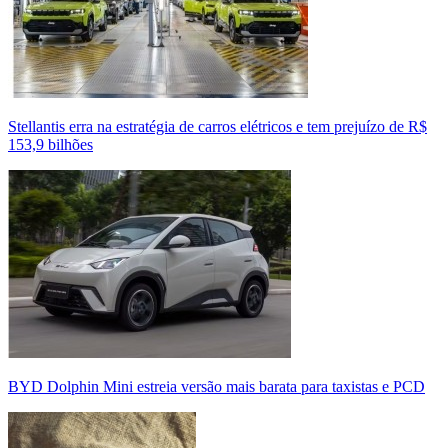
Stellantis erra na estratégia de carros elétricos e tem prejuízo de R$
153,9 bilhões
BYD Dolphin Mini estreia versão mais barata para taxistas e PCD