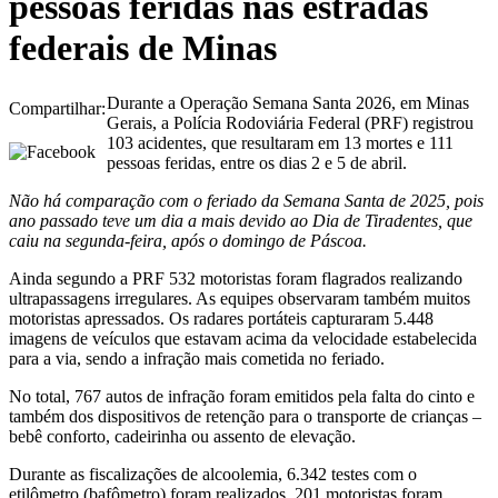
pessoas feridas nas estradas
federais de Minas
Durante a Operação Semana Santa 2026, em Minas
Compartilhar:
Gerais, a Polícia Rodoviária Federal (PRF) registrou
103 acidentes, que resultaram em 13 mortes e 111
pessoas feridas, entre os dias 2 e 5 de abril.
Não há comparação com o feriado da Semana Santa de 2025, pois
ano passado teve um dia a mais devido ao Dia de Tiradentes, que
caiu na segunda-feira, após o domingo de Páscoa.
Ainda segundo a PRF 532 motoristas foram flagrados realizando
ultrapassagens irregulares. As equipes observaram também muitos
motoristas apressados. Os radares portáteis capturaram 5.448
imagens de veículos que estavam acima da velocidade estabelecida
para a via, sendo a infração mais cometida no feriado.
No total, 767 autos de infração foram emitidos pela falta do cinto e
também dos dispositivos de retenção para o transporte de crianças –
bebê conforto, cadeirinha ou assento de elevação.
Durante as fiscalizações de alcoolemia, 6.342 testes com o
etilômetro (bafômetro) foram realizados, 201 motoristas foram