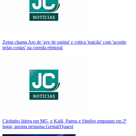
Zema chama Aro de 'ave de rapina' e critica 'traição' com 'acordo
pelas costas' na corrida eleitoral
Cleitinho lidera em MG, e Kalil, Patrus e Simões empatam em 2º
lugar, aponta pesquisa Genial/Quaest