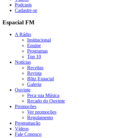
Podcasts
Cadastre-se
Espacial FM
A Rádio
Institucional
Equipe
Programas
Top 10
Notícias
Receitas
Revista
Blitz Espacial
Galeria
Ouvinte
Peça sua Música
Recado do Ouvinte
Promoções
Ver promoções
Regulamento
Programação
Vídeos
Fale Conosco