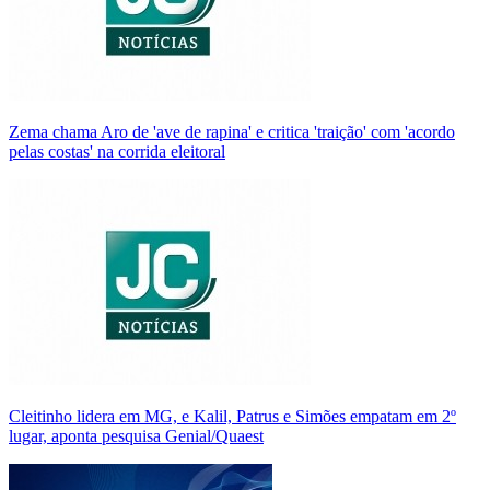
Zema chama Aro de 'ave de rapina' e critica 'traição' com 'acordo
pelas costas' na corrida eleitoral
Cleitinho lidera em MG, e Kalil, Patrus e Simões empatam em 2º
lugar, aponta pesquisa Genial/Quaest