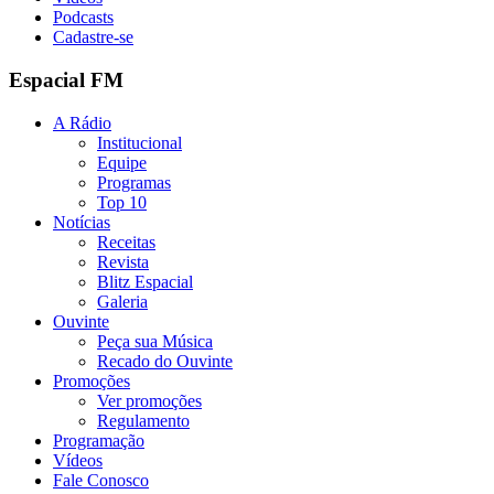
Podcasts
Cadastre-se
Espacial FM
A Rádio
Institucional
Equipe
Programas
Top 10
Notícias
Receitas
Revista
Blitz Espacial
Galeria
Ouvinte
Peça sua Música
Recado do Ouvinte
Promoções
Ver promoções
Regulamento
Programação
Vídeos
Fale Conosco