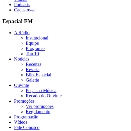
Podcasts
Cadastre-se
Espacial FM
A Rádio
Institucional
Equipe
Programas
Top 10
Notícias
Receitas
Revista
Blitz Espacial
Galeria
Ouvinte
Peça sua Música
Recado do Ouvinte
Promoções
Ver promoções
Regulamento
Programação
Vídeos
Fale Conosco