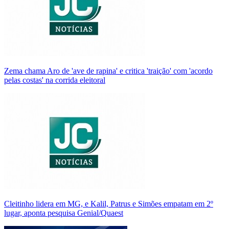
Zema chama Aro de 'ave de rapina' e critica 'traição' com 'acordo
pelas costas' na corrida eleitoral
Cleitinho lidera em MG, e Kalil, Patrus e Simões empatam em 2º
lugar, aponta pesquisa Genial/Quaest