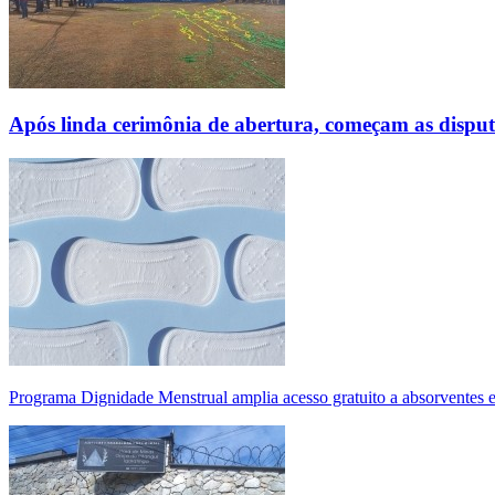
Após linda cerimônia de abertura, começam as disp
Programa Dignidade Menstrual amplia acesso gratuito a absorventes 