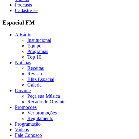
Podcasts
Cadastre-se
Espacial FM
A Rádio
Institucional
Equipe
Programas
Top 10
Notícias
Receitas
Revista
Blitz Espacial
Galeria
Ouvinte
Peça sua Música
Recado do Ouvinte
Promoções
Ver promoções
Regulamento
Programação
Vídeos
Fale Conosco