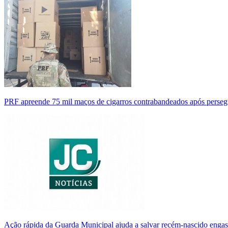
PRF apreende 75 mil maços de cigarros contrabandeados após perse
Ação rápida da Guarda Municipal ajuda a salvar recém-nascido enga