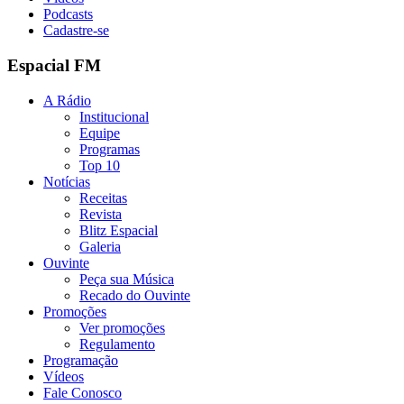
Podcasts
Cadastre-se
Espacial FM
A Rádio
Institucional
Equipe
Programas
Top 10
Notícias
Receitas
Revista
Blitz Espacial
Galeria
Ouvinte
Peça sua Música
Recado do Ouvinte
Promoções
Ver promoções
Regulamento
Programação
Vídeos
Fale Conosco