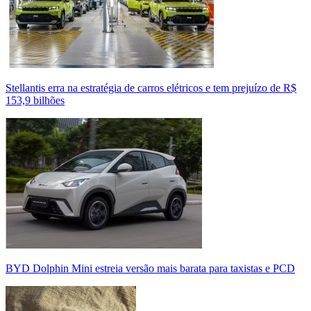
Stellantis erra na estratégia de carros elétricos e tem prejuízo de R$
153,9 bilhões
BYD Dolphin Mini estreia versão mais barata para taxistas e PCD