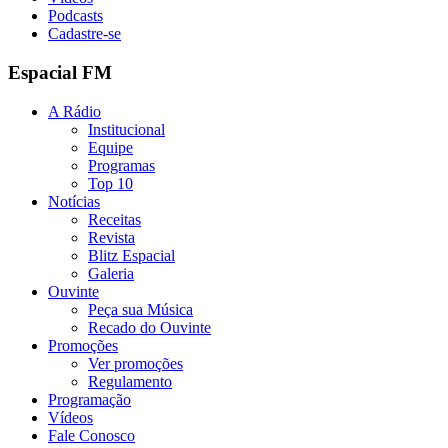
Podcasts
Cadastre-se
Espacial FM
A Rádio
Institucional
Equipe
Programas
Top 10
Notícias
Receitas
Revista
Blitz Espacial
Galeria
Ouvinte
Peça sua Música
Recado do Ouvinte
Promoções
Ver promoções
Regulamento
Programação
Vídeos
Fale Conosco