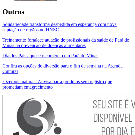
Outras
Solidariedade transforma despedida em esperança com nova
captação de órgãos no HNSC
Treinamento fortalece atuação de profissionais da saúde de Pará de
Minas na prevenção de doenças alimentares
Dia dos Pais aquece o comércio em Pará de Minas
Confira as opções de diversão para o fim de semana na Agenda
Cultural
'Ozempic natural': Anvisa barra produtos sem registro que
prometiam emagrecimento