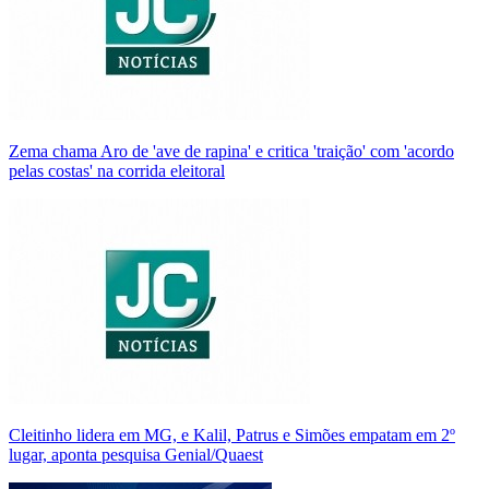
Zema chama Aro de 'ave de rapina' e critica 'traição' com 'acordo
pelas costas' na corrida eleitoral
Cleitinho lidera em MG, e Kalil, Patrus e Simões empatam em 2º
lugar, aponta pesquisa Genial/Quaest