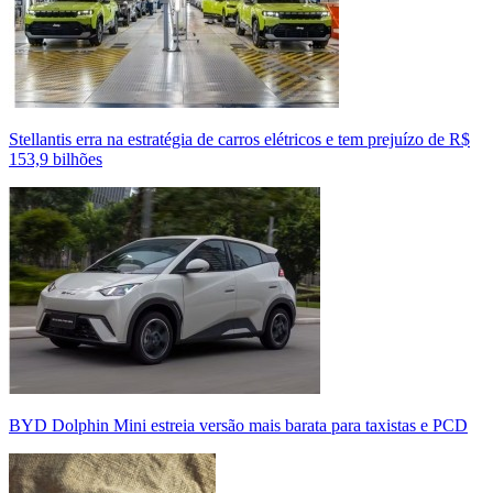
Stellantis erra na estratégia de carros elétricos e tem prejuízo de R$
153,9 bilhões
BYD Dolphin Mini estreia versão mais barata para taxistas e PCD