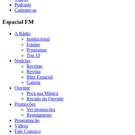
Podcasts
Cadastre-se
Espacial FM
A Rádio
Institucional
Equipe
Programas
Top 10
Notícias
Receitas
Revista
Blitz Espacial
Galeria
Ouvinte
Peça sua Música
Recado do Ouvinte
Promoções
Ver promoções
Regulamento
Programação
Vídeos
Fale Conosco