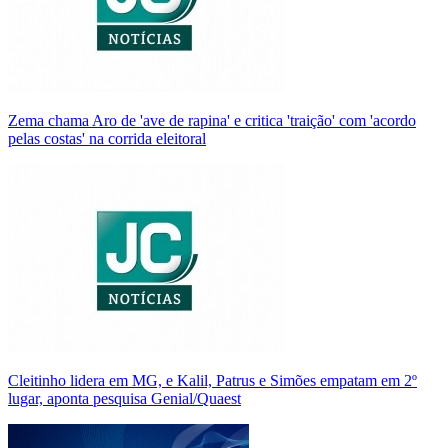
Zema chama Aro de 'ave de rapina' e critica 'traição' com 'acordo
pelas costas' na corrida eleitoral
Cleitinho lidera em MG, e Kalil, Patrus e Simões empatam em 2º
lugar, aponta pesquisa Genial/Quaest