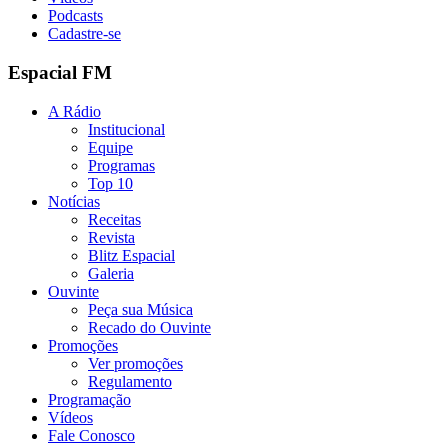
Podcasts
Cadastre-se
Espacial FM
A Rádio
Institucional
Equipe
Programas
Top 10
Notícias
Receitas
Revista
Blitz Espacial
Galeria
Ouvinte
Peça sua Música
Recado do Ouvinte
Promoções
Ver promoções
Regulamento
Programação
Vídeos
Fale Conosco