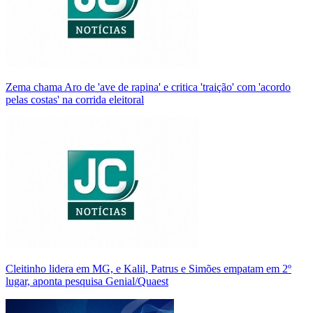
Zema chama Aro de 'ave de rapina' e critica 'traição' com 'acordo
pelas costas' na corrida eleitoral
Cleitinho lidera em MG, e Kalil, Patrus e Simões empatam em 2º
lugar, aponta pesquisa Genial/Quaest