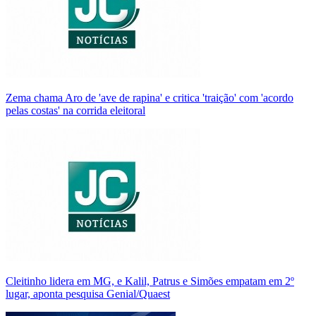
Zema chama Aro de 'ave de rapina' e critica 'traição' com 'acordo
pelas costas' na corrida eleitoral
Cleitinho lidera em MG, e Kalil, Patrus e Simões empatam em 2º
lugar, aponta pesquisa Genial/Quaest