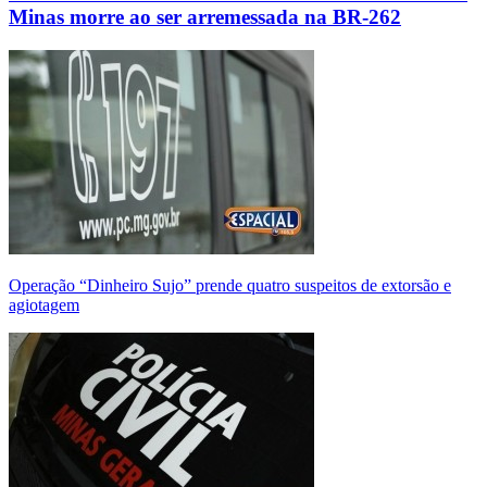
Minas morre ao ser arremessada na BR-262
Operação “Dinheiro Sujo” prende quatro suspeitos de extorsão e
agiotagem