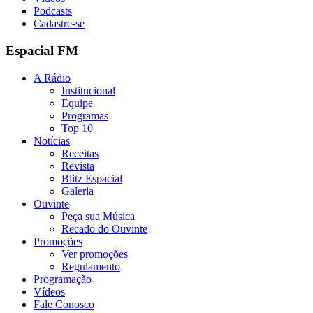
Podcasts
Cadastre-se
Espacial FM
A Rádio
Institucional
Equipe
Programas
Top 10
Notícias
Receitas
Revista
Blitz Espacial
Galeria
Ouvinte
Peça sua Música
Recado do Ouvinte
Promoções
Ver promoções
Regulamento
Programação
Vídeos
Fale Conosco