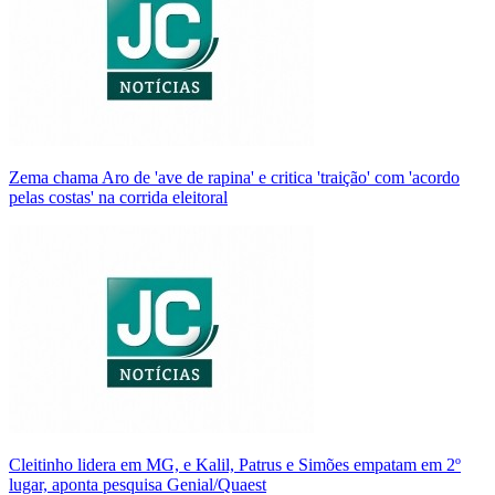
Zema chama Aro de 'ave de rapina' e critica 'traição' com 'acordo
pelas costas' na corrida eleitoral
Cleitinho lidera em MG, e Kalil, Patrus e Simões empatam em 2º
lugar, aponta pesquisa Genial/Quaest