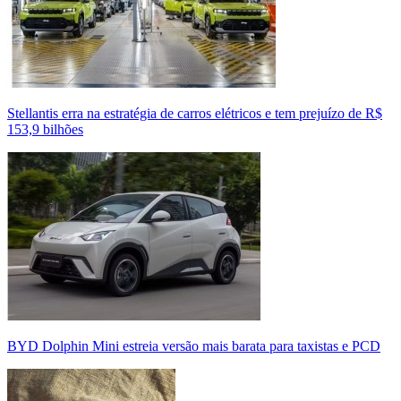
Stellantis erra na estratégia de carros elétricos e tem prejuízo de R$
153,9 bilhões
BYD Dolphin Mini estreia versão mais barata para taxistas e PCD