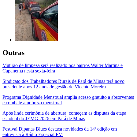
Outras
Mutirão de limpeza será realizado nos bairros Walter Martins e
Capanema nesta sexta-feira
Sindicato dos Trabalhadores Rurais de Pará de Minas terá novo
presidente após 12 anos de gestão de Vicente Moreira
Programa Dignidade Menstrual amplia acesso gratuito a absorventes
e combate a pobreza menstrual
Após linda cerimônia de abertura, começam as disputas da etapa
estadual do JEMG 2026 em Pará de Minas
Festival Dipanas Blues destaca novidades da 14ª edição em
entrevista à Rádio Espacial FM