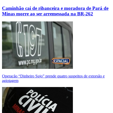
Caminhão cai de ribanceira e moradora de Pará de
Minas morre ao ser arremessada na BR-262
Operação “Dinheiro Sujo” prende quatro suspeitos de extorsão e
agiotagem