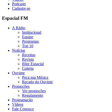
Podcasts
Cadastre-se
Espacial FM
A Rádio
Institucional
Equipe
Programas
Top 10
Notícias
Receitas
Revista
Blitz Espacial
Galeria
Ouvinte
Peça sua Música
Recado do Ouvinte
Promoções
Ver promoções
Regulamento
Programação
Vídeos
Fale Conosco