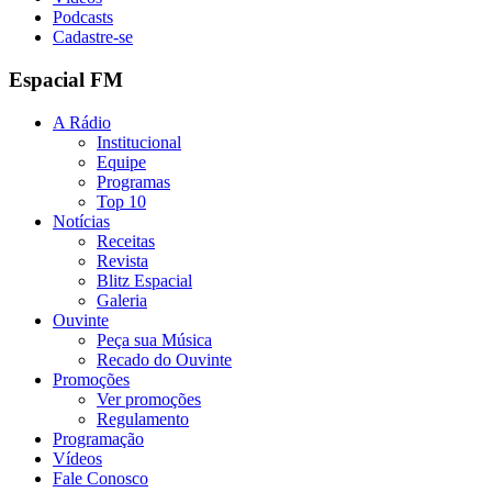
Podcasts
Cadastre-se
Espacial FM
A Rádio
Institucional
Equipe
Programas
Top 10
Notícias
Receitas
Revista
Blitz Espacial
Galeria
Ouvinte
Peça sua Música
Recado do Ouvinte
Promoções
Ver promoções
Regulamento
Programação
Vídeos
Fale Conosco