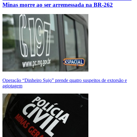
Minas morre ao ser arremessada na BR-262
Operação “Dinheiro Sujo” prende quatro suspeitos de extorsão e
agiotagem