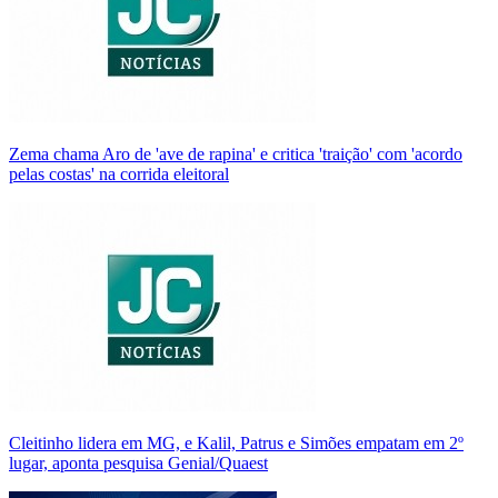
Zema chama Aro de 'ave de rapina' e critica 'traição' com 'acordo
pelas costas' na corrida eleitoral
Cleitinho lidera em MG, e Kalil, Patrus e Simões empatam em 2º
lugar, aponta pesquisa Genial/Quaest