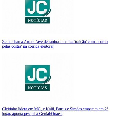
Zema chama Aro de 'ave de rapina' e critica 'traição' com 'acordo
pelas costas' na corrida eleitoral
Cleitinho lidera em MG, e Kalil, Patrus e Simões empatam em 2º
lugar, aponta pesquisa Genial/Quaest