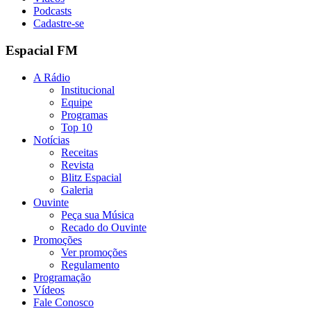
Podcasts
Cadastre-se
Espacial FM
A Rádio
Institucional
Equipe
Programas
Top 10
Notícias
Receitas
Revista
Blitz Espacial
Galeria
Ouvinte
Peça sua Música
Recado do Ouvinte
Promoções
Ver promoções
Regulamento
Programação
Vídeos
Fale Conosco