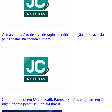
Zema chama Aro de 'ave de rapina' e critica 'traição' com 'acordo
pelas costas' na corrida eleitoral
Cleitinho lidera em MG, e Kalil, Patrus e Simões empatam em 2º
lugar, aponta pesquisa Genial/Quaest