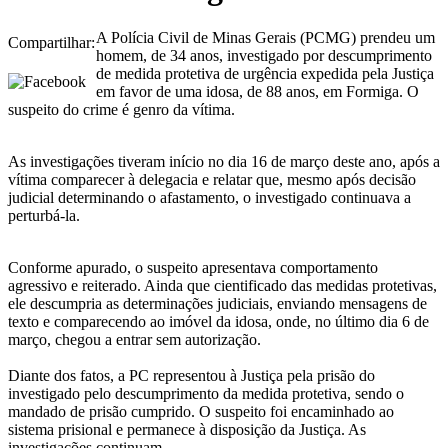
A Polícia Civil de Minas Gerais (PCMG) prendeu um
Compartilhar:
homem, de 34 anos, investigado por descumprimento
de medida protetiva de urgência expedida pela Justiça
em favor de uma idosa, de 88 anos, em Formiga. O
suspeito do crime é genro da vítima.
As investigações tiveram início no dia 16 de março deste ano, após a
vítima comparecer à delegacia e relatar que, mesmo após decisão
judicial determinando o afastamento, o investigado continuava a
perturbá-la.
Conforme apurado, o suspeito apresentava comportamento
agressivo e reiterado. Ainda que cientificado das medidas protetivas,
ele descumpria as determinações judiciais, enviando mensagens de
texto e comparecendo ao imóvel da idosa, onde, no último dia 6 de
março, chegou a entrar sem autorização.
Diante dos fatos, a PC representou à Justiça pela prisão do
investigado pelo descumprimento da medida protetiva, sendo o
mandado de prisão cumprido. O suspeito foi encaminhado ao
sistema prisional e permanece à disposição da Justiça. As
investigações continuam.