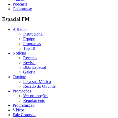
Podcasts
Cadastre-se
Espacial FM
A Rádio
Institucional
Equipe
Programas
Top 10
Notícias
Receitas
Revista
Blitz Espacial
Galeria
Ouvinte
Peça sua Música
Recado do Ouvinte
Promoções
Ver promoções
Regulamento
Programação
Vídeos
Fale Conosco