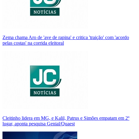
Zema chama Aro de 'ave de rapina' e critica 'traição' com 'acordo
pelas costas' na corrida eleitoral
Cleitinho lidera em MG, e Kalil, Patrus e Simões empatam em 2º
lugar, aponta pesquisa Genial/Quaest