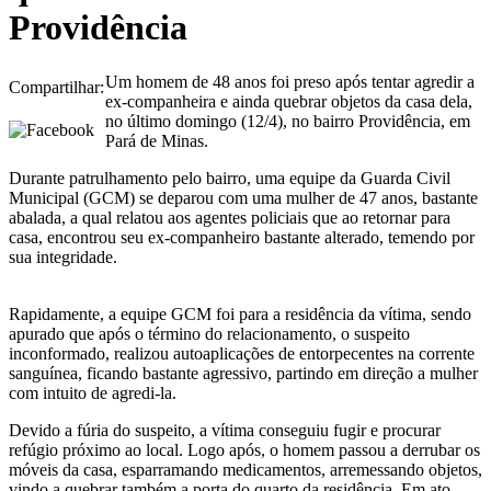
Providência
Um homem de 48 anos foi preso após tentar agredir a
Compartilhar:
ex-companheira e ainda quebrar objetos da casa dela,
no último domingo (12/4), no bairro Providência, em
Pará de Minas.
Durante patrulhamento pelo bairro, uma equipe da Guarda Civil
Municipal (GCM) se deparou com uma mulher de 47 anos, bastante
abalada, a qual relatou aos agentes policiais que ao retornar para
casa, encontrou seu ex-companheiro bastante alterado, temendo por
sua integridade.
Rapidamente, a equipe GCM foi para a residência da vítima, sendo
apurado que após o término do relacionamento, o suspeito
inconformado, realizou autoaplicações de entorpecentes na corrente
sanguínea, ficando bastante agressivo, partindo em direção a mulher
com intuito de agredi-la.
Devido a fúria do suspeito, a vítima conseguiu fugir e procurar
refúgio próximo ao local. Logo após, o homem passou a derrubar os
móveis da casa, esparramando medicamentos, arremessando objetos,
vindo a quebrar também a porta do quarto da residência. Em ato