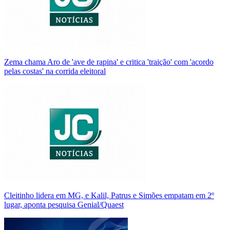
Zema chama Aro de 'ave de rapina' e critica 'traição' com 'acordo
pelas costas' na corrida eleitoral
Cleitinho lidera em MG, e Kalil, Patrus e Simões empatam em 2º
lugar, aponta pesquisa Genial/Quaest