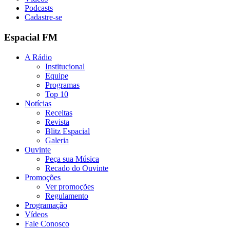
Podcasts
Cadastre-se
Espacial FM
A Rádio
Institucional
Equipe
Programas
Top 10
Notícias
Receitas
Revista
Blitz Espacial
Galeria
Ouvinte
Peça sua Música
Recado do Ouvinte
Promoções
Ver promoções
Regulamento
Programação
Vídeos
Fale Conosco