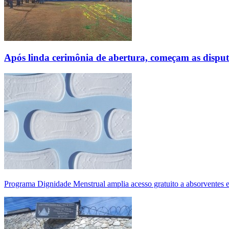
Após linda cerimônia de abertura, começam as disp
Programa Dignidade Menstrual amplia acesso gratuito a absorventes 