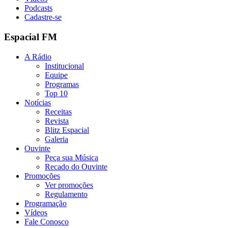
Podcasts
Cadastre-se
Espacial FM
A Rádio
Institucional
Equipe
Programas
Top 10
Notícias
Receitas
Revista
Blitz Espacial
Galeria
Ouvinte
Peça sua Música
Recado do Ouvinte
Promoções
Ver promoções
Regulamento
Programação
Vídeos
Fale Conosco