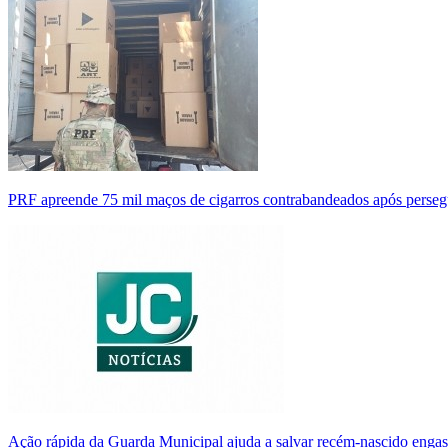
PRF apreende 75 mil maços de cigarros contrabandeados após perse
Ação rápida da Guarda Municipal ajuda a salvar recém-nascido enga