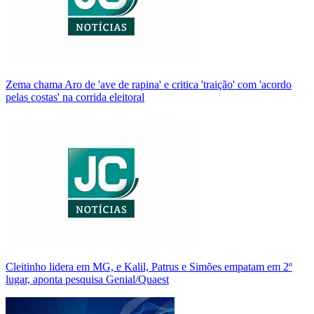
Zema chama Aro de 'ave de rapina' e critica 'traição' com 'acordo
pelas costas' na corrida eleitoral
Cleitinho lidera em MG, e Kalil, Patrus e Simões empatam em 2º
lugar, aponta pesquisa Genial/Quaest