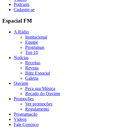
Podcasts
Cadastre-se
Espacial FM
A Rádio
Institucional
Equipe
Programas
Top 10
Notícias
Receitas
Revista
Blitz Espacial
Galeria
Ouvinte
Peça sua Música
Recado do Ouvinte
Promoções
Ver promoções
Regulamento
Programação
Vídeos
Fale Conosco