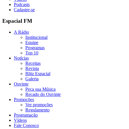
Podcasts
Cadastre-se
Espacial FM
A Rádio
Institucional
Equipe
Programas
Top 10
Notícias
Receitas
Revista
Blitz Espacial
Galeria
Ouvinte
Peça sua Música
Recado do Ouvinte
Promoções
Ver promoções
Regulamento
Programação
Vídeos
Fale Conosco