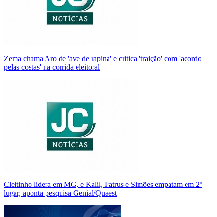
Zema chama Aro de 'ave de rapina' e critica 'traição' com 'acordo
pelas costas' na corrida eleitoral
Cleitinho lidera em MG, e Kalil, Patrus e Simões empatam em 2º
lugar, aponta pesquisa Genial/Quaest