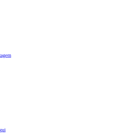
otagem
gui