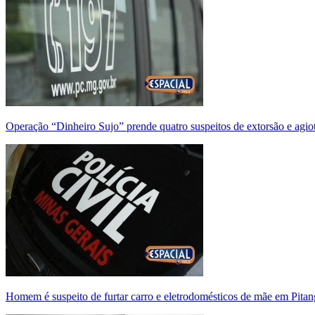
Operação “Dinheiro Sujo” prende quatro suspeitos de extorsão e agi
Homem é suspeito de furtar carro e eletrodomésticos de mãe em Pitan