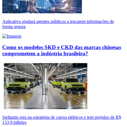
Aplicativo ajudará agentes públicos a trocarem informações de
forma segura
Como os modelos SKD e CKD das marcas chinesas
comprometem a indústria brasileira?
Stellantis erra na estratégia de carros elétricos e tem prejuízo de R$
153,9 bilhões