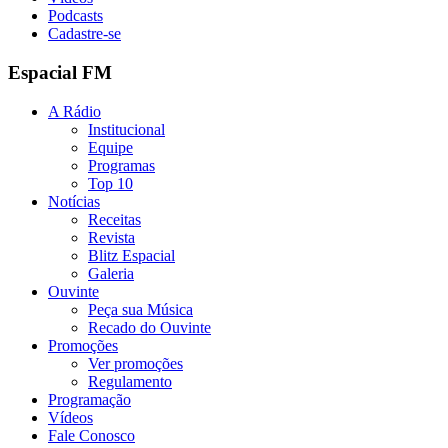
Podcasts
Cadastre-se
Espacial FM
A Rádio
Institucional
Equipe
Programas
Top 10
Notícias
Receitas
Revista
Blitz Espacial
Galeria
Ouvinte
Peça sua Música
Recado do Ouvinte
Promoções
Ver promoções
Regulamento
Programação
Vídeos
Fale Conosco