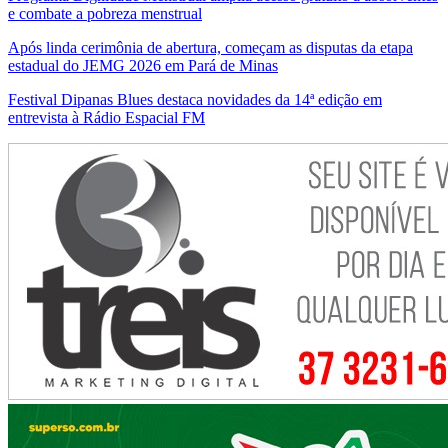
e combate a pobreza menstrual
Após linda cerimônia de abertura, começam as disputas da etapa
estadual do JEMG 2026 em Pará de Minas
Festival Dipanas Blues destaca novidades da 14ª edição em
entrevista à Rádio Espacial FM