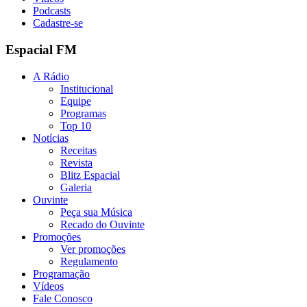
Podcasts
Cadastre-se
Espacial FM
A Rádio
Institucional
Equipe
Programas
Top 10
Notícias
Receitas
Revista
Blitz Espacial
Galeria
Ouvinte
Peça sua Música
Recado do Ouvinte
Promoções
Ver promoções
Regulamento
Programação
Vídeos
Fale Conosco