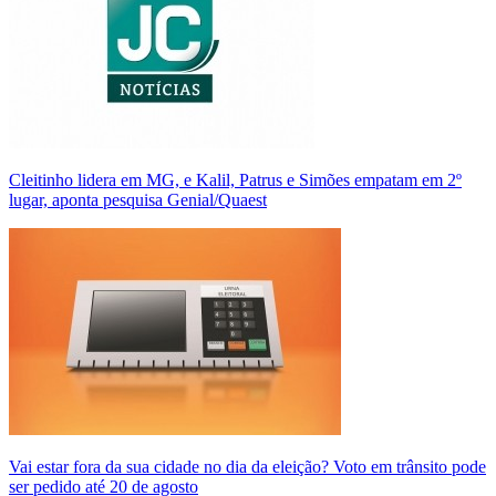
Cleitinho lidera em MG, e Kalil, Patrus e Simões empatam em 2º
lugar, aponta pesquisa Genial/Quaest
Vai estar fora da sua cidade no dia da eleição? Voto em trânsito pode
ser pedido até 20 de agosto