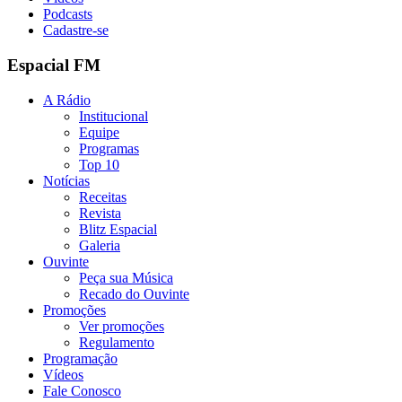
Podcasts
Cadastre-se
Espacial FM
A Rádio
Institucional
Equipe
Programas
Top 10
Notícias
Receitas
Revista
Blitz Espacial
Galeria
Ouvinte
Peça sua Música
Recado do Ouvinte
Promoções
Ver promoções
Regulamento
Programação
Vídeos
Fale Conosco