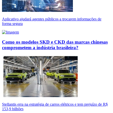
Aplicativo ajudará agentes públicos a trocarem informações de
forma segura
Como os modelos SKD e CKD das marcas chinesas
comprometem a indústria brasileira?
Stellantis erra na estratégia de carros elétricos e tem prejuízo de R$
153,9 bilhões