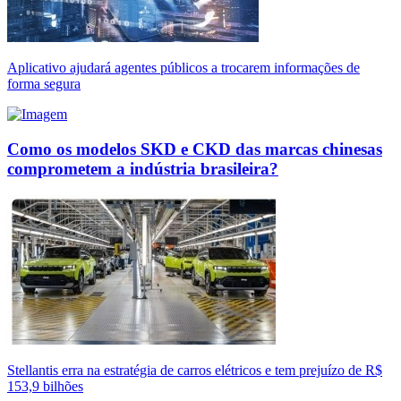
Aplicativo ajudará agentes públicos a trocarem informações de
forma segura
Como os modelos SKD e CKD das marcas chinesas
comprometem a indústria brasileira?
Stellantis erra na estratégia de carros elétricos e tem prejuízo de R$
153,9 bilhões