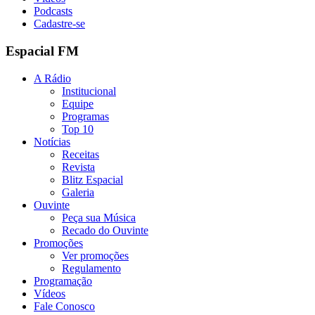
Podcasts
Cadastre-se
Espacial FM
A Rádio
Institucional
Equipe
Programas
Top 10
Notícias
Receitas
Revista
Blitz Espacial
Galeria
Ouvinte
Peça sua Música
Recado do Ouvinte
Promoções
Ver promoções
Regulamento
Programação
Vídeos
Fale Conosco