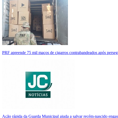
PRF apreende 75 mil maços de cigarros contrabandeados após perse
Ação rápida da Guarda Municipal ajuda a salvar recém-nascido enga