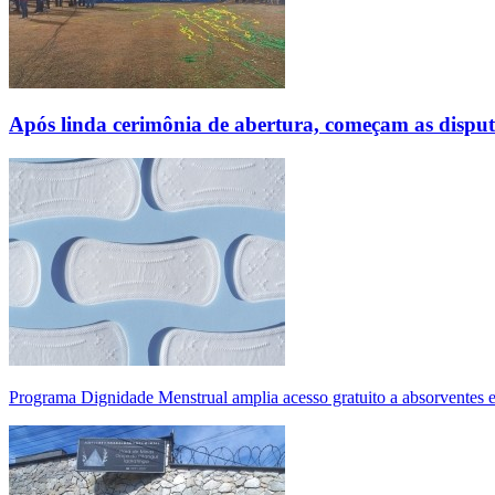
Após linda cerimônia de abertura, começam as disp
Programa Dignidade Menstrual amplia acesso gratuito a absorventes 