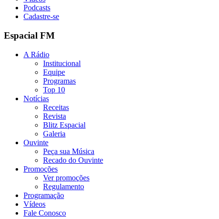
Podcasts
Cadastre-se
Espacial FM
A Rádio
Institucional
Equipe
Programas
Top 10
Notícias
Receitas
Revista
Blitz Espacial
Galeria
Ouvinte
Peça sua Música
Recado do Ouvinte
Promoções
Ver promoções
Regulamento
Programação
Vídeos
Fale Conosco