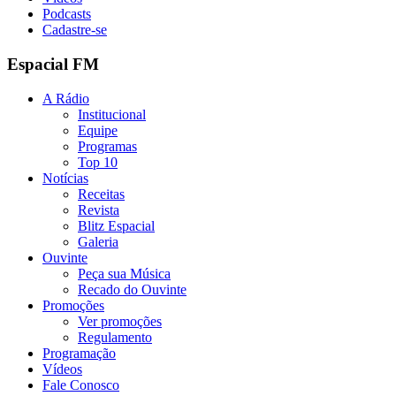
Podcasts
Cadastre-se
Espacial FM
A Rádio
Institucional
Equipe
Programas
Top 10
Notícias
Receitas
Revista
Blitz Espacial
Galeria
Ouvinte
Peça sua Música
Recado do Ouvinte
Promoções
Ver promoções
Regulamento
Programação
Vídeos
Fale Conosco