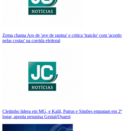
Zema chama Aro de 'ave de rapina' e critica 'traição' com 'acordo
pelas costas' na corrida eleitoral
Cleitinho lidera em MG, e Kalil, Patrus e Simões empatam em 2º
lugar, aponta pesquisa Genial/Quaest