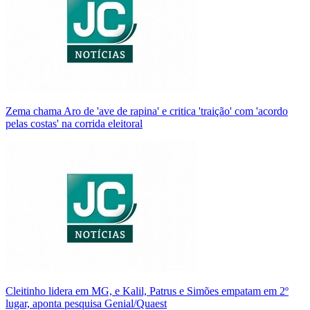
Zema chama Aro de 'ave de rapina' e critica 'traição' com 'acordo
pelas costas' na corrida eleitoral
Cleitinho lidera em MG, e Kalil, Patrus e Simões empatam em 2º
lugar, aponta pesquisa Genial/Quaest