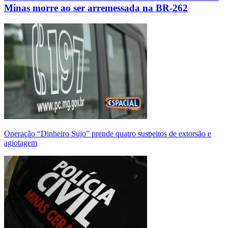
Minas morre ao ser arremessada na BR-262
Operação “Dinheiro Sujo” prende quatro suspeitos de extorsão e
agiotagem