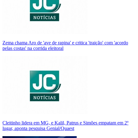
Zema chama Aro de 'ave de rapina' e critica 'traição' com 'acordo
pelas costas' na corrida eleitoral
Cleitinho lidera em MG, e Kalil, Patrus e Simões empatam em 2º
lugar, aponta pesquisa Genial/Quaest